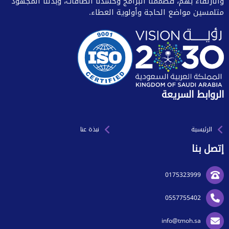
والارتقاء بهم، فصممنا البرامج وحشدنا الطاقات، وبذلنا المجهود
متلمسين مواضع الحاجة وأولوية العطاء.
الروابط السريعة
الرئيسية
نبذة عنا
إتصل بنا
0175323999
0557755402
info@tmoh.sa