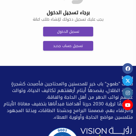
برجاء تسجيل الدخول
يجب عليك تسجيل دخولك لإنشاء طلب اعانة
تسجيل الدخول
تسجيل حساب جديد
نبذة عنا
فتحت "طموح" باب خيرٍ للمحسنين والمحتاجين فأصبحت كشجرةٍ
وارفة الظلال، يقصدها أيتام أرهقتهم تكاليف الحياة، وتوالت
عليهم نوائب الدهر من أهل الحاجة والفاقة.
وتحقيقًا لرؤية 2030 حررنا أهدافنا فبدأناها بتخفيف معاناة الأيتام
والارتقاء بهم، فصممنا البرامج وحشدنا الطاقات، وبذلنا المجهود
متلمسين مواضع الحاجة وأولوية العطاء.