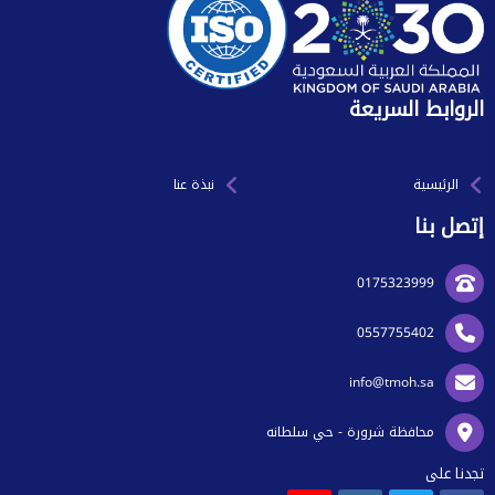
الروابط السريعة
الرئيسية
نبذة عنا
إتصل بنا
0175323999
0557755402
info@tmoh.sa
محافظة شرورة - حي سلطانه
تجدنا على